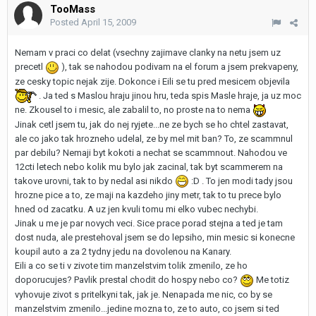
TooMass
Posted
April 15, 2009
Nemam v praci co delat (vsechny zajimave clanky na netu jsem uz
precetl
), tak se nahodou podivam na el forum a jsem prekvapeny,
ze cesky topic nejak zije. Dokonce i Eili se tu pred mesicem objevila
. Ja ted s Maslou hraju jinou hru, teda spis Masle hraje, ja uz moc
ne. Zkousel to i mesic, ale zabalil to, no proste na to nema
Jinak cetl jsem tu, jak do nej ryjete...ne ze bych se ho chtel zastavat,
ale co jako tak hrozneho udelal, ze by mel mit ban? To, ze scammnul
par debilu? Nemaji byt kokoti a nechat se scammnout. Nahodou ve
12cti letech nebo kolik mu bylo jak zacinal, tak byt scammerem na
takove urovni, tak to by nedal asi nikdo
:D . To jen modi tady jsou
hrozne pice a to, ze maji na kazdeho jiny metr, tak to tu prece bylo
hned od zacatku. A uz jen kvuli tomu mi elko vubec nechybi.
Jinak u me je par novych veci. Sice prace porad stejna a ted je tam
dost nuda, ale prestehoval jsem se do lepsiho, min mesic si konecne
koupil auto a za 2 tydny jedu na dovolenou na Kanary.
Eili a co se ti v zivote tim manzelstvim tolik zmenilo, ze ho
doporucujes? Pavlik prestal chodit do hospy nebo co?
Me totiz
vyhovuje zivot s pritelkyni tak, jak je. Nenapada me nic, co by se
manzelstvim zmenilo...jedine mozna to, ze to auto, co jsem si ted