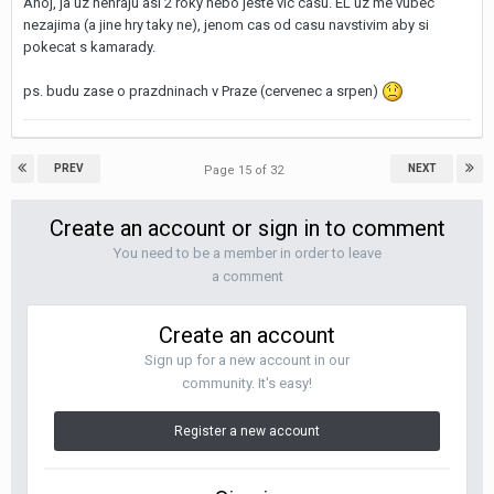
Ahoj, ja uz nehraju asi 2 roky nebo jeste vic casu. EL uz me vubec
nezajima (a jine hry taky ne), jenom cas od casu navstivim aby si
pokecat s kamarady.
ps. budu zase o prazdninach v Praze (cervenec a srpen)
PREV
NEXT
Page 15 of 32
Create an account or sign in to comment
You need to be a member in order to leave
a comment
Create an account
Sign up for a new account in our
community. It's easy!
Register a new account