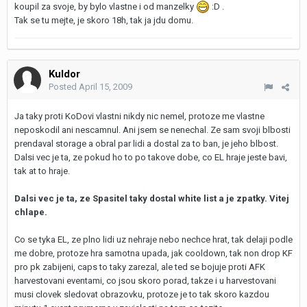
koupil za svoje, by bylo vlastne i od manzelky
:D .
Tak se tu mejte, je skoro 18h, tak ja jdu domu.
Kuldor
Posted
April 15, 2009
Ja taky proti KoDovi vlastni nikdy nic nemel, protoze me vlastne
neposkodil ani nescamnul. Ani jsem se nenechal. Ze sam svoji blbosti
prendaval storage a obral par lidi a dostal za to ban, je jeho blbost.
Dalsi vec je ta, ze pokud ho to po takove dobe, co EL hraje jeste bavi,
tak at to hraje.
Dalsi vec je ta, ze Spasitel taky dostal white list a je zpatky. Vitej
chlape.
Co se tyka EL, ze plno lidi uz nehraje nebo nechce hrat, tak delaji podle
me dobre, protoze hra samotna upada, jak cooldown, tak non drop KF
pro pk zabijeni, caps to taky zarezal, ale ted se bojuje proti AFK
harvestovani eventami, co jsou skoro porad, takze i u harvestovani
musi clovek sledovat obrazovku, protoze je to tak skoro kazdou