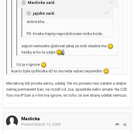
Maslicka said:
jajohn said:
dobre kha....
PS: trosku trapny napodobovani nicku kode...
aspon nemusite zjistovat jakej ze nick vlastne ma
hezky si ho tu uzijte
Uz je v ignore
kua to byla rychlovka xD to mu teda vubec nezavidim
Me takovy lidi proste serou, udelaj 10x vic pruseru nez ostatni a stejne
nemaj permanent ban, na rozdil od Joe, spasitele nebo amate. Na CZE
foru ma IP ban a v hre ma ignore, vic toho ze sve strany udelat nemuzu.
Maslicka
Posted
March 15, 2009