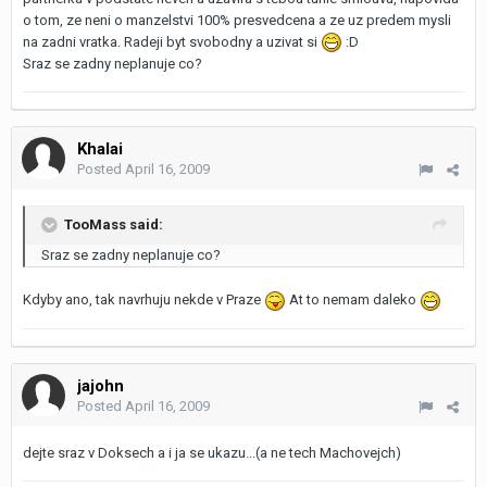
o tom, ze neni o manzelstvi 100% presvedcena a ze uz predem mysli
na zadni vratka. Radeji byt svobodny a uzivat si
:D
Sraz se zadny neplanuje co?
Khalai
Posted
April 16, 2009
TooMass said:
Sraz se zadny neplanuje co?
Kdyby ano, tak navrhuju nekde v Praze
At to nemam daleko
jajohn
Posted
April 16, 2009
dejte sraz v Doksech a i ja se ukazu...(a ne tech Machovejch)