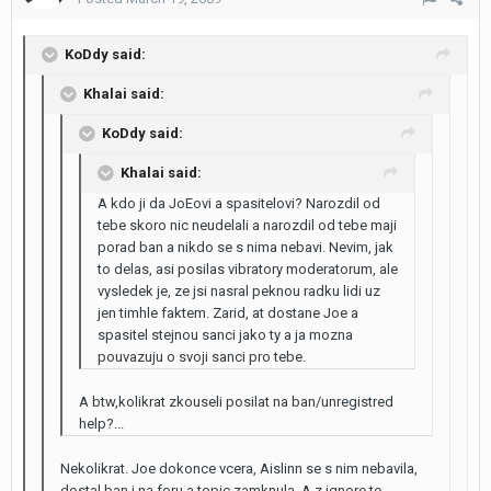
KoDdy said:
Khalai said:
KoDdy said:
Khalai said:
A kdo ji da JoEovi a spasitelovi? Narozdil od
tebe skoro nic neudelali a narozdil od tebe maji
porad ban a nikdo se s nima nebavi. Nevim, jak
to delas, asi posilas vibratory moderatorum, ale
vysledek je, ze jsi nasral peknou radku lidi uz
jen timhle faktem. Zarid, at dostane Joe a
spasitel stejnou sanci jako ty a ja mozna
pouvazuju o svoji sanci pro tebe.
A btw,kolikrat zkouseli posilat na ban/unregistred
help?...
Nekolikrat. Joe dokonce vcera, Aislinn se s nim nebavila,
dostal ban i na foru a topic zamknula. A z ignore te