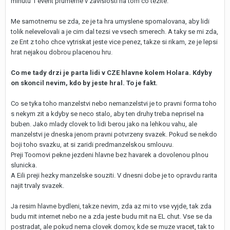
minutu 1 event prumerne v zavislosti na tom co tezite.
Me samotnemu se zda, ze je ta hra umyslene spomalovana, aby lidi
tolik nelevelovali a je cim dal tezsi ve vsech smerech. A taky se mi zda,
ze Ent z toho chce vytriskat jeste vice penez, takze si rikam, ze je lepsi
hrat nejakou dobrou placenou hru.
Co me tady drzi je parta lidi v CZE hlavne kolem Holara. Kdyby
on skoncil nevim, kdo by jeste hral. To je fakt.
Co se tyka toho manzelstvi nebo nemanzelstvi je to pravni forma toho
s nekym zit a kdyby se neco stalo, aby ten druhy treba neprisel na
buben. Jako mlady clovek to lidi berou jako na lehkou vahu, ale
manzelstvi je dneska jenom pravni potvrzeny svazek. Pokud se nekdo
boji toho svazku, at si zaridi predmanzelskou smlouvu.
Preji Toomovi pekne jezdeni hlavne bez havarek a dovolenou plnou
slunicka.
A Eili preji hezky manzelske souziti. V dnesni dobe je to opravdu rarita
najit trvaly svazek.
Ja resim hlavne bydleni, takze nevim, zda az mi to vse vyjde, tak zda
budu mit internet nebo ne a zda jeste budu mit na EL chut. Vse se da
postradat, ale pokud nema clovek domov, kde se muze vracet, tak to