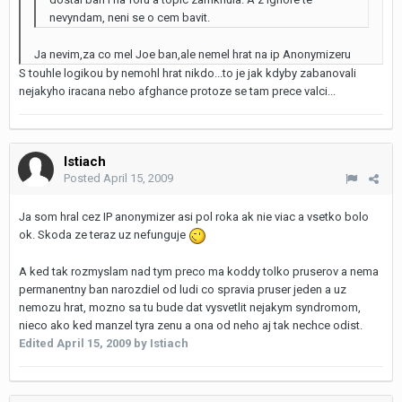
nevyndam, neni se o cem bavit.
Ja nevim,za co mel Joe ban,ale nemel hrat na ip Anonymizeru
S touhle logikou by nemohl hrat nikdo...to je jak kdyby zabanovali
nejakyho iracana nebo afghance protoze se tam prece valci...
Istiach
Posted
April 15, 2009
Ja som hral cez IP anonymizer asi pol roka ak nie viac a vsetko bolo
ok. Skoda ze teraz uz nefunguje
A ked tak rozmyslam nad tym preco ma koddy tolko pruserov a nema
permanentny ban narozdiel od ludi co spravia pruser jeden a uz
nemozu hrat, mozno sa tu bude dat vysvetlit nejakym syndromom,
nieco ako ked manzel tyra zenu a ona od neho aj tak nechce odist.
Edited
April 15, 2009
by Istiach