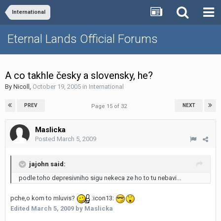
International
Eternal Lands Official Forums
A co takhle česky a slovensky, he?
By
Nicoll
,
October 19, 2005
in
International
PREV
NEXT
Page 15 of 32
Maslicka
Posted
March 5, 2009
jajohn said:
podle toho depresivniho sigu nekeca ze ho to tu nebavi...
pche,o kom to mluvis?
:icon13:
Edited
March 5, 2009
by Maslicka