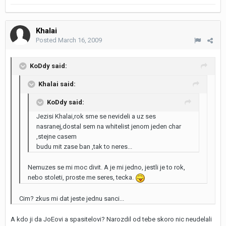
Khalai
Posted
March 16, 2009
KoDdy said:
Khalai said:
KoDdy said:
Jezisi Khalai,rok sme se nevideli a uz ses
nasranej,dostal sem na whitelist jenom jeden char
,stejne casem
budu mit zase ban ,tak to neres...
Nemuzes se mi moc divit. A je mi jedno, jestli je to rok,
nebo stoleti, proste me seres, tecka.
Cim? zkus mi dat jeste jednu sanci...
A kdo ji da JoEovi a spasitelovi? Narozdil od tebe skoro nic neudelali