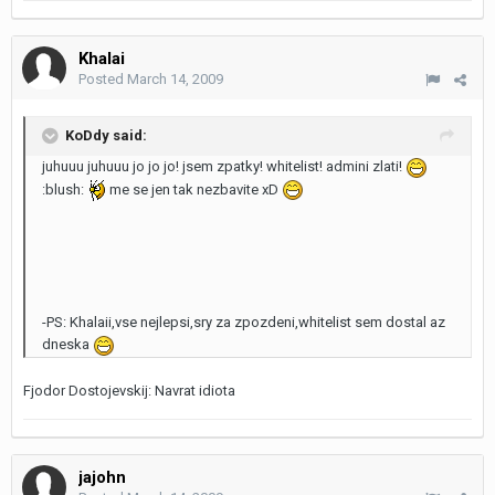
Khalai
Posted
March 14, 2009
KoDdy said:
juhuuu juhuuu jo jo jo! jsem zpatky! whitelist! admini zlati!
:blush:
me se jen tak nezbavite xD
-PS: Khalaii,vse nejlepsi,sry za zpozdeni,whitelist sem dostal az
dneska
Fjodor Dostojevskij: Navrat idiota
jajohn