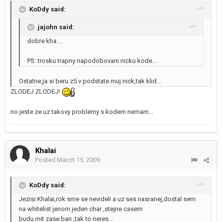
KoDdy said:
jajohn said:
dobre kha....
PS: trosku trapny napodobovani nicku kode...
Ostatne,ja si beru z5 v podstate muj nick,tak klid...
ZLODEJ ZLODEJ!
no jeste ze uz takovy problemy s kodem nemam...
Khalai
Posted
March 15, 2009
KoDdy said:
Jezisi Khalai,rok sme se nevideli a uz ses nasranej,dostal sem
na whitelist jenom jeden char ,stejne casem
budu mit zase ban ,tak to neres...