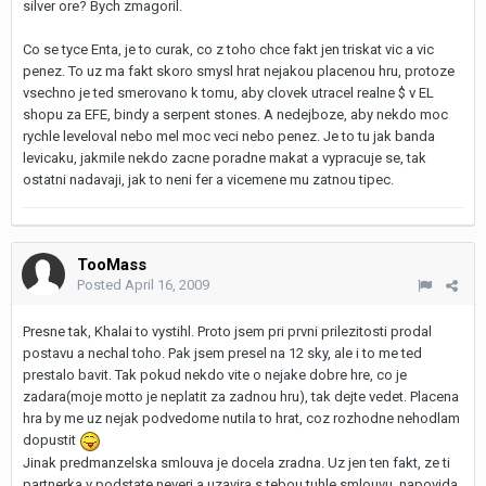
silver ore? Bych zmagoril.
Co se tyce Enta, je to curak, co z toho chce fakt jen triskat vic a vic
penez. To uz ma fakt skoro smysl hrat nejakou placenou hru, protoze
vsechno je ted smerovano k tomu, aby clovek utracel realne $ v EL
shopu za EFE, bindy a serpent stones. A nedejboze, aby nekdo moc
rychle leveloval nebo mel moc veci nebo penez. Je to tu jak banda
levicaku, jakmile nekdo zacne poradne makat a vypracuje se, tak
ostatni nadavaji, jak to neni fer a vicemene mu zatnou tipec.
TooMass
Posted
April 16, 2009
Presne tak, Khalai to vystihl. Proto jsem pri prvni prilezitosti prodal
postavu a nechal toho. Pak jsem presel na 12 sky, ale i to me ted
prestalo bavit. Tak pokud nekdo vite o nejake dobre hre, co je
zadara(moje motto je neplatit za zadnou hru), tak dejte vedet. Placena
hra by me uz nejak podvedome nutila to hrat, coz rozhodne nehodlam
dopustit
Jinak predmanzelska smlouva je docela zradna. Uz jen ten fakt, ze ti
partnerka v podstate neveri a uzavira s tebou tuhle smlouvu, napovida