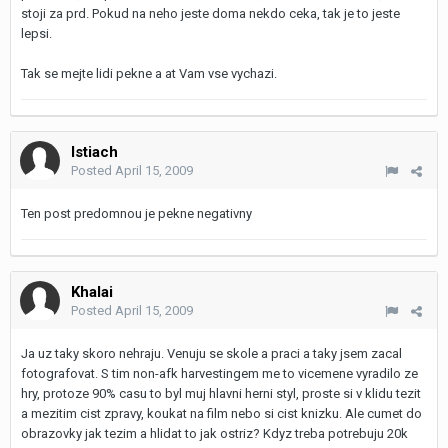
stoji za prd. Pokud na neho jeste doma nekdo ceka, tak je to jeste
lepsi.
Tak se mejte lidi pekne a at Vam vse vychazi.
Istiach
Posted
April 15, 2009
Ten post predomnou je pekne negativny
Khalai
Posted
April 15, 2009
Ja uz taky skoro nehraju. Venuju se skole a praci a taky jsem zacal
fotografovat. S tim non-afk harvestingem me to vicemene vyradilo ze
hry, protoze 90% casu to byl muj hlavni herni styl, proste si v klidu tezit
a mezitim cist zpravy, koukat na film nebo si cist knizku. Ale cumet do
obrazovky jak tezim a hlidat to jak ostriz? Kdyz treba potrebuju 20k