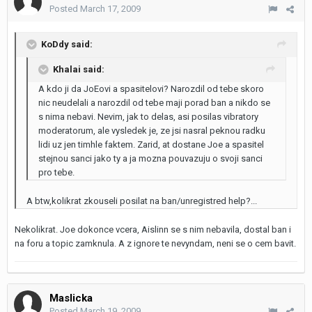
Posted
March 17, 2009
KoDdy said:
Khalai said:
A kdo ji da JoEovi a spasitelovi? Narozdil od tebe skoro
nic neudelali a narozdil od tebe maji porad ban a nikdo se
s nima nebavi. Nevim, jak to delas, asi posilas vibratory
moderatorum, ale vysledek je, ze jsi nasral peknou radku
lidi uz jen timhle faktem. Zarid, at dostane Joe a spasitel
stejnou sanci jako ty a ja mozna pouvazuju o svoji sanci
pro tebe.
A btw,kolikrat zkouseli posilat na ban/unregistred help?...
Nekolikrat. Joe dokonce vcera, Aislinn se s nim nebavila, dostal ban i
na foru a topic zamknula. A z ignore te nevyndam, neni se o cem bavit.
Maslicka
Posted
March 19, 2009