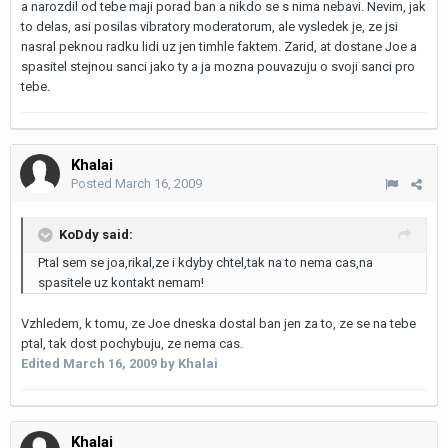
a narozdil od tebe maji porad ban a nikdo se s nima nebavi. Nevim, jak
to delas, asi posilas vibratory moderatorum, ale vysledek je, ze jsi
nasral peknou radku lidi uz jen timhle faktem. Zarid, at dostane Joe a
spasitel stejnou sanci jako ty a ja mozna pouvazuju o svoji sanci pro
tebe.
Khalai
Posted
March 16, 2009
KoDdy said:
Ptal sem se joa,rikal,ze i kdyby chtel,tak na to nema cas,na
spasitele uz kontakt nemam!
Vzhledem, k tomu, ze Joe dneska dostal ban jen za to, ze se na tebe
ptal, tak dost pochybuju, ze nema cas.
Edited
March 16, 2009
by Khalai
Khalai