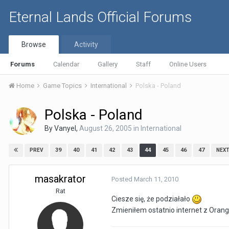
Eternal Lands Official Forums
Browse
Activity
Forums
Calendar
Gallery
Staff
Online Users
Home
Game Topics
International
Polska - Poland
Polska - Poland
By
Vanyel
,
August 26, 2005
in
International
39
40
41
42
43
44
45
46
47
PREV
NEX
masakrator
Posted
March 11, 2010
Rat
Ciesze się, że podziałało
Zmieniłem ostatnio internet z Ora