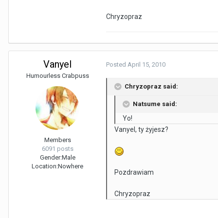
Chryzopraz
Vanyel
Posted
April 15, 2010
Humourless Crabpuss
Chryzopraz said:
Natsume said:
Yo!
Vanyel, ty żyjesz?
Members
6091 posts
Gender:
Male
Location:
Nowhere
Pozdrawiam
Chryzopraz