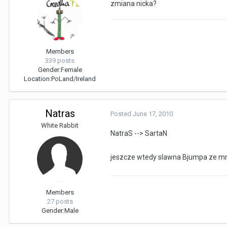
zmiana nicka?
Members
339 posts
Gender:
Female
Location:
PoLand/Ireland
Natras
Posted
June 17, 2010
White Rabbit
NatraS --> SartaN
jeszcze wtedy slawna Bjumpa ze mn
Members
27 posts
Gender:
Male