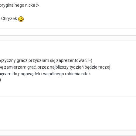
ryginalnego nicka ;>
, Chryzek
języczny gracz przyszłam się zaprezentować. :-)
obę zamierzam grać, przez najbliższy tydzień będzie raczej
achęcam do pogawędek i wspólnego robienia nitek.
!