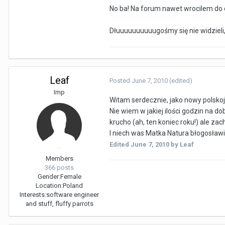
No ba! Na forum nawet wrocilem do o
Dłuuuuuuuuuugośmy się nie widzieli
Leaf
Posted
June 7, 2010
(edited)
Imp
Witam serdecznie, jako nowy polsko
Nie wiem w jakiej ilości godzin na d
krucho (ah, ten koniec roku!) ale z
I niech was Matka Natura błogosławi
Edited
June 7, 2010
by Leaf
Members
366 posts
Gender:
Female
Location:
Poland
Interests:
software engineer
and stuff, fluffy parrots