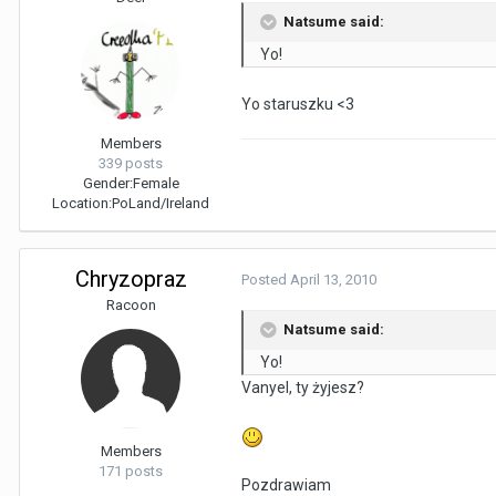
Natsume said:
Yo!
Yo staruszku <3
Members
339 posts
Gender:
Female
Location:
PoLand/Ireland
Chryzopraz
Posted
April 13, 2010
Racoon
Natsume said:
Yo!
Vanyel, ty żyjesz?
Members
171 posts
Pozdrawiam