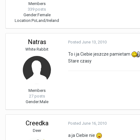
Members
339 posts
Gender:
Female
Location:
PoLand/Ireland
Natras
Posted
June 13, 2010
White Rabbit
To i ja Ciebie jeszcze pamietam
Stare czasy
Members
27 posts
Gender:
Male
Creedka
Posted
June 16, 2010
Deer
a ja Ciebie nie