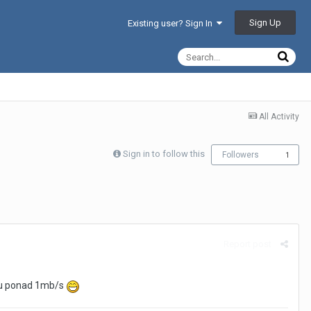
Sign Up
Existing user? Sign In
All Activity
Sign in to follow this
Followers
1
Report post
u ponad 1mb/s