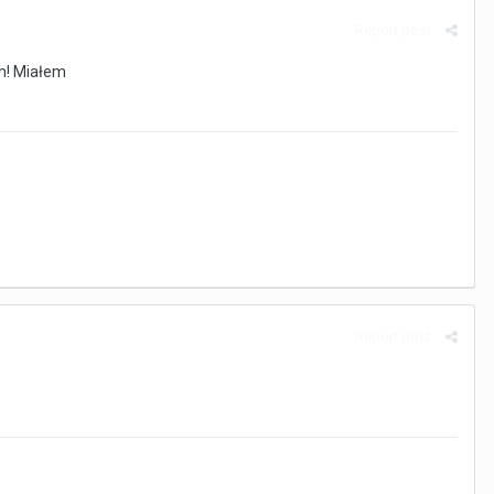
Report post
m! Miałem
Report post