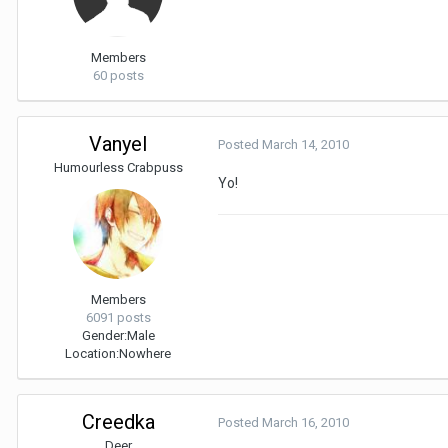
Members
60 posts
Vanyel
Posted
March 14, 2010
Humourless Crabpuss
Yo!
Members
6091 posts
Gender:
Male
Location:
Nowhere
Creedka
Posted
March 16, 2010
Deer