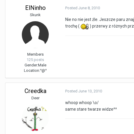
ElNinho
Posted
June 8, 2010
Skunk
Nie no nie jest źle. Jeszcze paru zn
trochę (
) przerwy z różnych prz
Members
125 posts
Gender:
Male
Location:
^@^
Creedka
Posted
June 13, 2010
Deer
whoop whoop \o/
same stare twarze widze^^