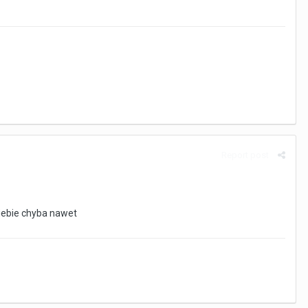
Report post
iebie chyba nawet