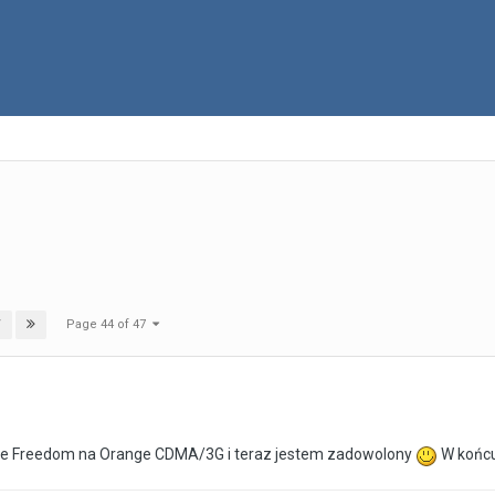
Page 44 of 47
T
nge Freedom na Orange CDMA/3G i teraz jestem zadowolony
W końc