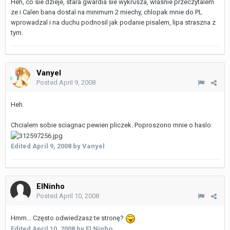
Heh, co sie dzieje, stara gwardia sie wykrusza, wlasnie przeczytalem
ze i Calen bana dostal na minimum 2 miechy, chlopak mnie do PL
wprowadzal i na duchu podnosil jak podanie pisalem, lipa straszna z
tym.
Vanyel
Posted
April 9, 2008
Heh.
Chcialem sobie sciagnac pewien pliczek. Poproszono mnie o haslo:
Edited
April 9, 2008
by Vanyel
ElNinho
Posted
April 10, 2008
Hmm... Często odwiedzasz te stronę?
Edited
April 10, 2008
by El Ninho