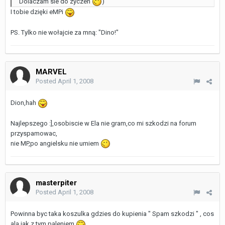
Dolaczam sie do zyczen
)
I tobie dzięki eMPi
PS. Tylko nie wołajcie za mną: "Dino!"
MARVEL
Posted
April 1, 2008
Dion,hah
Najlepszego :],osobiscie w Ela nie gram,co mi szkodzi na forum
przyspamowac,
nie MP,po angielsku nie umiem
masterpiter
Posted
April 1, 2008
Powinna byc taka koszulka gdzies do kupienia " Spam szkodzi " , cos
ala jak z tym paleniem