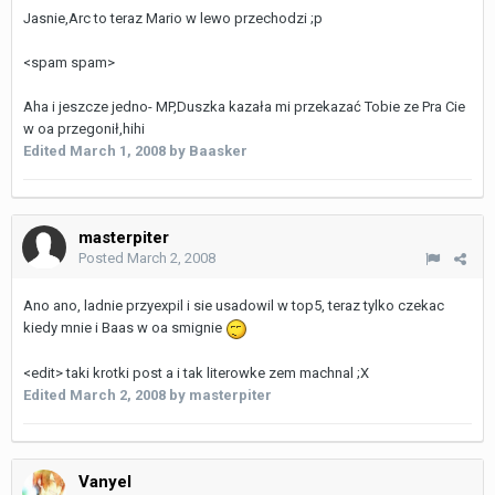
Jasnie,Arc to teraz Mario w lewo przechodzi ;p
<spam spam>
Aha i jeszcze jedno- MP,Duszka kazała mi przekazać Tobie ze Pra Cie
w oa przegonił,hihi
Edited
March 1, 2008
by Baasker
masterpiter
Posted
March 2, 2008
Ano ano, ladnie przyexpil i sie usadowil w top5, teraz tylko czekac
kiedy mnie i Baas w oa smignie
<edit> taki krotki post a i tak literowke zem machnal ;X
Edited
March 2, 2008
by masterpiter
Vanyel