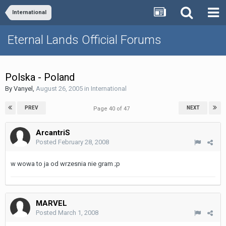
International
Eternal Lands Official Forums
Polska - Poland
By
Vanyel
,
August 26, 2005
in
International
PREV
NEXT
Page 40 of 47
ArcantriS
Posted
February 28, 2008
w wowa to ja od wrzesnia nie gram ;p
MARVEL
Posted
March 1, 2008