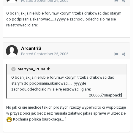
Posted
September 24, 2005
O bosh,jak ja nie lubie forum,w ktorym trzeba drukowac,dac starym
do podpisania,skanowac.....Tyyyyyle zachodu,odechcialo mi sie
rejestrowac :glare:
ArcantriS
Posted
September 25, 2005
Martyna_PL said:
O bosh,jak ja nie lubie forum,w ktorym trzeba drukowac,dac
starym do podpisania,skanowac.....Tyyyyyle
zachodu,odechcialo mi sie rejestrowac :glare:
200665[/snapback]
No jak ci sie niechce takich prostych rzeczy wypelnic to ci wspolczuje
w przyszlosci jak bedziesz musiala zalatwic jakas sprawe w urzedzie
Kochana polska biurokracja... ;]