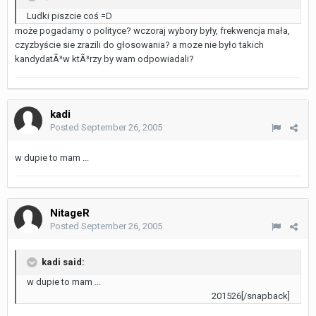
Ludki piszcie coś =D
może pogadamy o polityce? wczoraj wybory były, frekwencja mała,
czyzbyście sie zrazili do głosowania? a moze nie było takich
kandydatÃ³w ktÃ³rzy by wam odpowiadali?
kadi
Posted
September 26, 2005
w dupie to mam ...
NitageR
Posted
September 26, 2005
kadi said:
w dupie to mam ...
201526[/snapback]