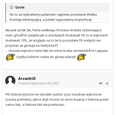
Quote
No to se wybralismy parlament, najpierw powstanie Wielka
Komisja Inkwizycyjna, a potem wypowiemy wojne Rosji.
Nie jest aż tak źle, Partia wielkiego Romana dostała zadziwiająco
mało głosÃ³w (zwykle jak w sondażach dostawali 5% to w wyborach
dostawali 10%, ze względu na to że to pozostałe 5% wstydzi sie
przyznać że głosuje na Giertycha:P)
... chociaż niepokoi mnie fakt że rośnie liczba zwolennikÃ³w Leppera
czyżby ludziom owies do głowy uderzył
ArcantriS
Posted
September 28, 2005
PiS dobrze jeszcze nie zaczela rzadzic a juz oszukuje wyborcow
(osoba premiera), jakos zbyt mocno mi sie to kojarzy z historia przed
osmiu laty...a historia lubi sie powtarzac...