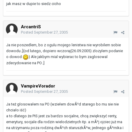
jak masz w dupie to siedz cicho
ArcantriS
Posted
September 27, 2005
Ja nie poszedlem, bo z ogulu mojego lenistwa nie wyrobilem sobie
dowodu ;](od lutego, dopiero wczoraj(26.09.2005) zlozylem podanie
o dowod
) Ale jakbym mial wybierac to bym zaglosowal
zdecydowanie na PO ;]
VampireVorador
Posted
September 27, 2005
Ja też głosowałem na PO (wziełem dowÃ³d starego bo mu sie nie
chciało iść)
a to dlatego że PIS jest za bardzo socjalne, chcą zwiększyć renty,
emerytury, socjale dla rodzin wielodzietnych itp. a mÃ³j ojciec już ma
na utrzymaniu poza rodziną dwÃ³ch staruszkÃ³w, jednego gÃ³rnika i