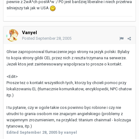
pewnie z 2wÃ³ch posłÃ³w :/ PO jest bardziej liberalne i niech przetrwa
silniejszy tak jak w USA
Vanyel
Posted
September 28, 2005
Ghrae zaproponowal tlumaczenie jego strony na jezyk polski. Bylaby
to kopia strony gildii CEL przez nich z reszta trzymana na serwerze.
Jezeli ktos jest zainteresowany wspolpraca to prosze o kontakt.
<Edit>
Prosze tez o kontakt wszystkich tych, ktorzy by chcieli pomoc przy
lokalizowaniu EL (tlumacznie komunikatow, encyklopedii, NPC chatow
itp.)
I tu pytanie, czy w ogole takie cos powinno byc robione i czy nie
utrudni to grania osobom nie znajacym angielskiego (problemy z
wzajemnym zrozumieniem, na przyklad: titanium chainmail - kolczuga
tytanowa, itp.)
Edited
September 28, 2005
by vanyel