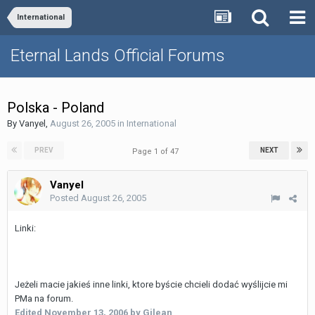
International
Eternal Lands Official Forums
Polska - Poland
By
Vanyel
,
August 26, 2005
in
International
PREV
NEXT
Page 1 of 47
Vanyel
Posted
August 26, 2005
Linki:
Jeżeli macie jakieś inne linki, ktore byście chcieli dodać wyślijcie mi
PMa na forum.
Edited
November 13, 2006
by Gilean