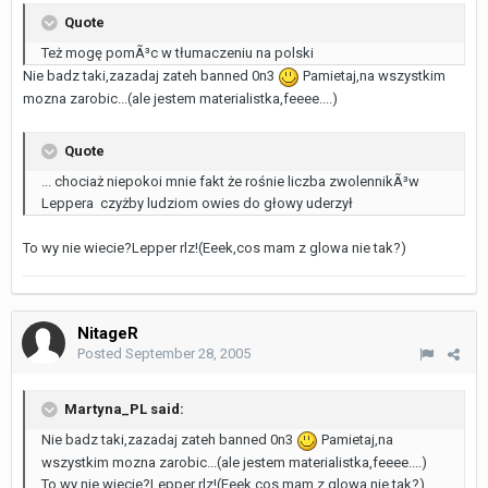
Quote
Też mogę pomÃ³c w tłumaczeniu na polski
Nie badz taki,zazadaj zateh banned 0n3
Pamietaj,na wszystkim
mozna zarobic...(ale jestem materialistka,feeee....)
Quote
... chociaż niepokoi mnie fakt że rośnie liczba zwolennikÃ³w
Leppera czyżby ludziom owies do głowy uderzył
To wy nie wiecie?Lepper rlz!(Eeek,cos mam z glowa nie tak?)
NitageR
Posted
September 28, 2005
Martyna_PL said:
Nie badz taki,zazadaj zateh banned 0n3
Pamietaj,na
wszystkim mozna zarobic...(ale jestem materialistka,feeee....)
To wy nie wiecie?Lepper rlz!(Eeek,cos mam z glowa nie tak?)